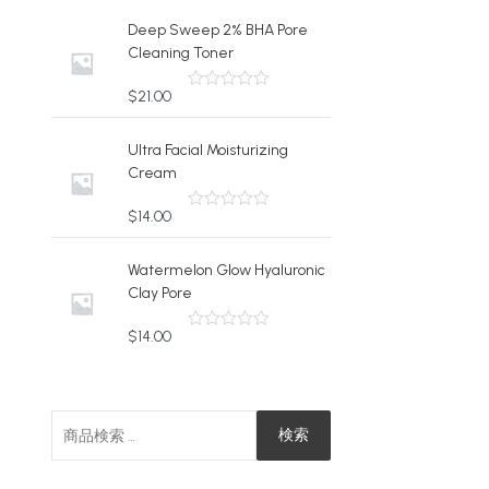
階
6
1
中
Deep Sweep 2% BHA Pore
.
2
0
Cleaning Toner
の
0
.
評
0
0
価
$
21.00
5
で
0
段
し
で
階
中
Ultra Facial Moisturizing
た
す
0
Cream
。
。
の
評
価
$
14.00
5
段
階
中
Watermelon Glow Hyaluronic
0
Clay Pore
の
評
価
$
14.00
5
段
階
中
0
の
検
評
検索
価
索
対