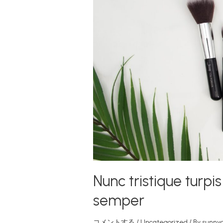
Nunc tristique turpis
semper
コメントする
/
Uncategorized
/ By
sunny