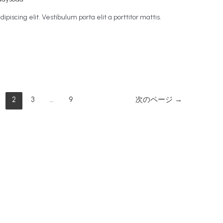
piscing elit. Vestibulum porta elit a porttitor mattis.
2
3
…
9
次のページ
→