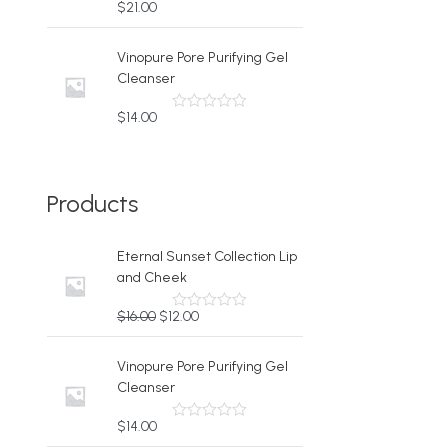
$
21.00
5
段
階
中
Vinopure Pore Purifying Gel
0
Cleanser
の
評
価
$
14.00
5
段
階
中
0
の
Products
評
価
Eternal Sunset Collection Lip
and Cheek
元
現
$
16.00
$
12.00
5
段
の
在
階
価
の
中
Vinopure Pore Purifying Gel
0
格
価
Cleanser
の
は
格
評
価
$
は
$
14.00
5
1
$
段