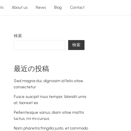
sts
About us
News
Blog
Contact
検索
検索
最近の投稿
Sed magna dui, dignissim id felis vitae,
consectetur
Fusce suscipit risus tempor, blandit urna
at, laoreet ex
Pellentesque varius, diam vitae mattis
luctus, mi mi cursus
Nam pharetra fringilla justo, et commodo