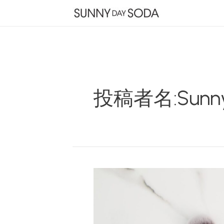
内
容
を
ス
キ
ッ
プ
投稿者名:sunny