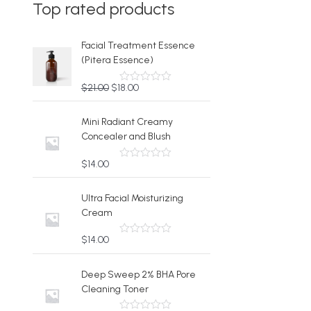
Top rated products
Facial Treatment Essence
(Pitera Essence)
元
現
$
21.00
$
18.00
5
段
の
在
階
価
の
中
Mini Radiant Creamy
0
格
価
Concealer and Blush
の
は
格
評
価
$
は
$
14.00
5
2
$
段
階
1
1
中
Ultra Facial Moisturizing
.
8
0
Cream
の
0
.
評
0
0
価
$
14.00
5
で
0
段
し
で
階
中
Deep Sweep 2% BHA Pore
た
す
0
Cleaning Toner
。
。
の
評
価