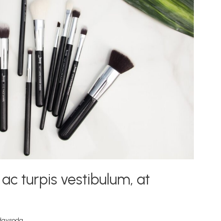
 ac turpis vestibulum, at
daysoda