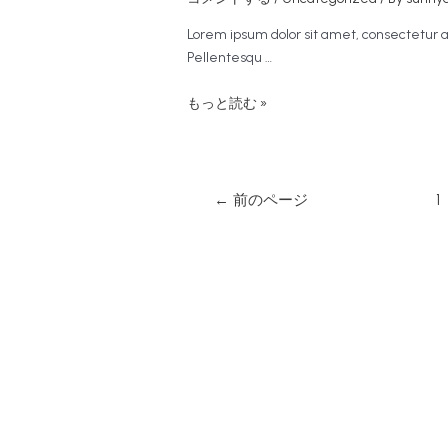
Lorem ipsum dolor sit amet, consectetur adi
Pellentesqu …
Nunc
もっと読む »
tristique
turpis
ac
turpis
投
←
前のページ
1
vestibulum,
稿
at
の
semper
ペ
ー
ジ
送
り