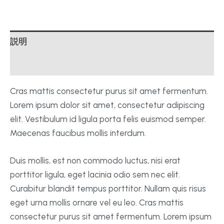
個
説明
レビュー (0)
Cras mattis consectetur purus sit amet fermentum.
Lorem ipsum dolor sit amet, consectetur adipiscing
elit. Vestibulum id ligula porta felis euismod semper.
Maecenas faucibus mollis interdum.
Duis mollis, est non commodo luctus, nisi erat
porttitor ligula, eget lacinia odio sem nec elit.
Curabitur blandit tempus porttitor. Nullam quis risus
eget urna mollis ornare vel eu leo. Cras mattis
consectetur purus sit amet fermentum. Lorem ipsum