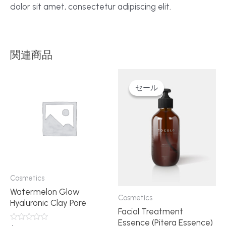
dolor sit amet, consectetur adipiscing elit.
関連商品
セール
セール
Cosmetics
Watermelon Glow
Cosmetics
Hyaluronic Clay Pore
Facial Treatment
Essence (Pitera Essence)