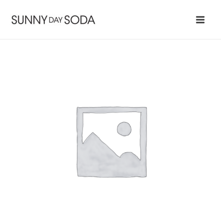
内
容
Main
を
ス
Men
キ
ッ
プ