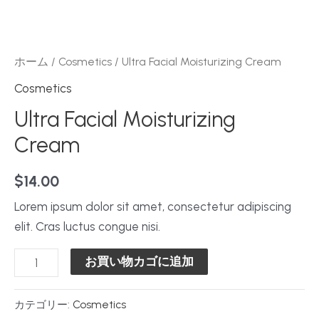
ホーム
/
Cosmetics
/ Ultra Facial Moisturizing Cream
Cosmetics
Ultra Facial Moisturizing
Cream
$
14.00
Lorem ipsum dolor sit amet, consectetur adipiscing
elit. Cras luctus congue nisi.
Ultra
お買い物カゴに追加
Facial
Moisturizing
カテゴリー:
Cosmetics
Cream