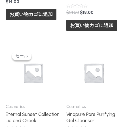
5
$
14.00
段
階
5
元
現
$
21.00
$
18.00
中
お買い物カゴに追加
段
0
の
在
階
の
価
の
中
評
お買い物カゴに追加
0
格
価
価
の
は
格
評
$21.00
は
価
で
$18.00
し
で
た。
す。
セール
セール
Cosmetics
Cosmetics
Eternal Sunset Collection
Vinopure Pore Purifying
Lip and Cheek
Gel Cleanser